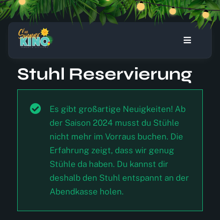
Zum
Inhalt
springen
Toggle
Navigati
Stuhl Reservierung
Home
Programm
Es gibt großartige Neuigkeiten! Ab
der Saison 2024 musst du Stühle
Stuhl reservieren
nicht mehr im Vorraus buchen. Die
Erfahrung zeigt, dass wir genug
Ticket-Warenkorb
Stühle da haben. Du kannst dir
deshalb den Stuhl entspannt an der
Abendkasse holen.