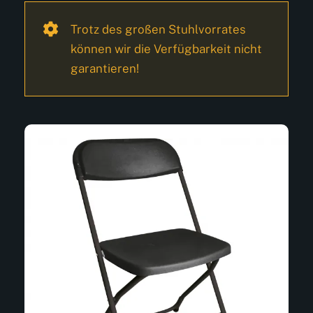
Trotz des großen Stuhlvorrates
können wir die Verfügbarkeit nicht
garantieren!