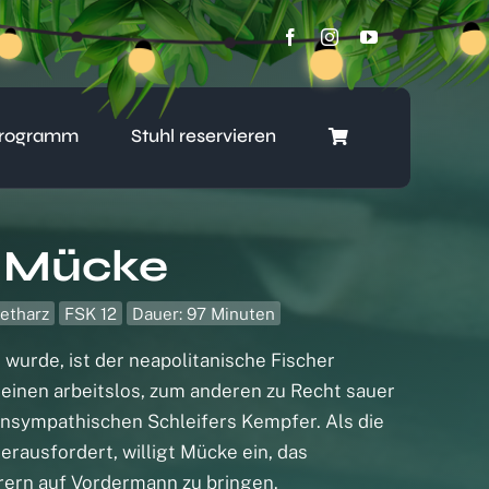
rogramm
Stuhl reservieren
n Mücke
etharz
FSK 12
Dauer: 97 Minuten
wurde, ist der neapolitanische Fischer
 einen arbeitslos, zum anderen zu Recht sauer
unsympathischen Schleifers Kempfer. Als die
rausfordert, willigt Mücke ein, das
rern auf Vordermann zu bringen.