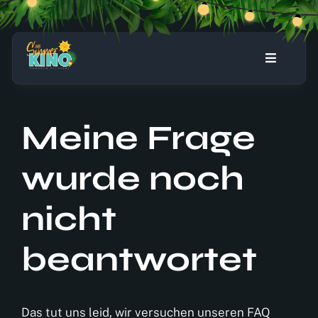
Zum
Inhalt
springen
Zurück
Vor
Toggle
Navigati
Home
Meine Frage
Programm
wurde noch
Stuhl reservieren
nicht
Ticket-Warenkorb
beantwortet
Das tut uns leid, wir versuchen unseren FAQ